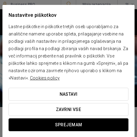
Business PRO
Moja rezervacija
SL
Sign in to Star Traveler or Corporate
****
Nastavitve piškotkov
EUROSTARS UHOTEL
Ljubljana
Lastne piškotke in piškotke tretjih oseb uporabljamo za
analitične namene uporabe spleta, prilagajanje vsebine na
podlagi vaših nastavitev in prilagojenega oglaševanja na
podlagi profila na podlagi zbiranja vaših navad brskanja. Za
več informacij preberite naš pravilnik o piškotkih. Vse
piškotke lahko sprejmete s klikom na gumb »Sprejmi«, ali pa
nastavite oziroma zavrnete njihovo uporabo s klikom na
»Nastavi«.
Cookies policy
NASTAVI
ZAVRNI VSE
SPREJEMAM